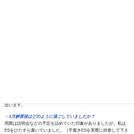
・逆質問ではどのようなことを聞いていました？
本当に聞きたいことを聞いていました。企業のホームページなど
の研究し、
WEB上では分からないこと
を聞くようにしていまし
た。
・集団面接の対策法はありますか？
集団面接のイベント（DEiBAなど）に参加したり、社会人の人と話
す機会（OB訪問）を作るなどして対策をしていました。
・面接の場などで使っていた「つかみ」はありますか？
自己紹介で使っていたものがあります。「実家がイチゴ農家なの
で『一期一会（イチゴイチエ）』を大切にしています。」は使っ
ていました。
自己紹介で
インパクトを掴む
と、面接官の印象にも残りやすいと
思いますので、自分だけのキャッチーなフレーズがあるといいと
思います。
・3月解禁後はどのように過ごしていましたか？
周囲は説明会などの予定を詰めていた印象がありましたが、私は
ESをひたすら書いていました。（手書きESを実際に持参して下さ