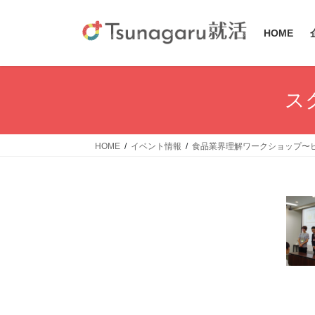
コ
ナ
ン
ビ
HOME
テ
ゲ
ン
ー
ツ
シ
へ
ョ
スク
ス
ン
キ
に
ッ
移
HOME
イベント情報
食品業界理解ワークショップ〜ビ
プ
動