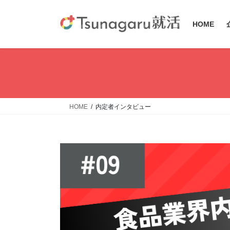
コ
ナ
ン
ビ
HOME
テ
ゲ
ン
ー
ツ
シ
へ
ョ
ス
ン
キ
に
ッ
移
HOME
内定者インタビュー
プ
動