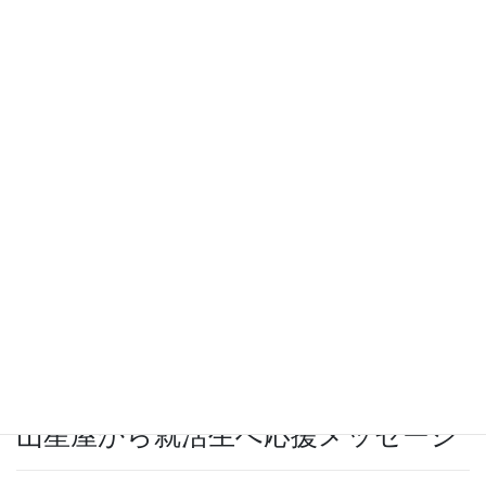
✖ 周囲とコミュニケーションを取りたくない方
✖ 個人で全ての仕事を完結させたい方
✖ 毎日(毎年)同じ業務を繰り返し行いたい方
当社は日々変化する菓子市場を分析し、全社員が情報共有しなが
ら柔軟に仕事を進めています。どの部門もコミュニケーションが
非常に活発で、また各社員がお互いに協力しながら、大小さまざ
まな課題に立ち向かいます。
また日々更新されるトレンドや環境変化などの要素を取り入れ、
提案や業務改善を行うため、個人も組織も日々成長し続けること
が求められます。
山星屋から就活生へ応援メッセージ