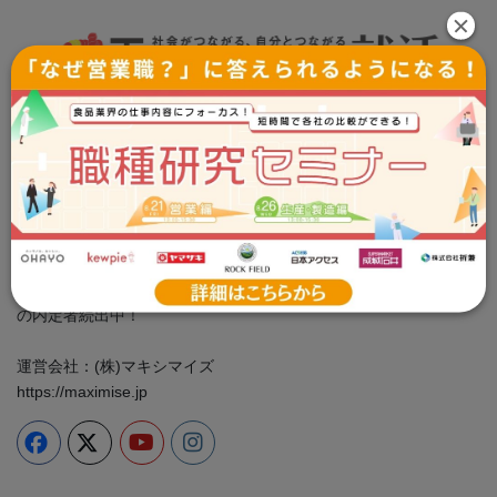
Tsunagaru就活事務局
お問い合わせ：info@tsunashu.com
プライバシーポリシー
cookie ポリシー
＼食品企業に特化した専門性の高い情報をお届け／ 就活イベン
ト、業界・企業研究、ES対策は全部つな就で！ 大手食品メーカー
の内定者続出中！
運営会社：(株)マキシマイズ
https://maximise.jp