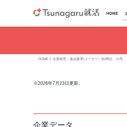
コ
ナ
ン
ビ
HOME
テ
ゲ
ン
ー
ツ
シ
へ
ョ
ス
ン
キ
に
ッ
移
HOME
企業研究：食品業界(メーカー、卸/商社、小売、
プ
動
※2026年7月23日更新。
企業データ