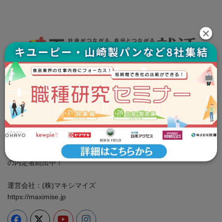
Tsunagaru就活事務局
お問い合わせ：info@tsunashu.com
プライバシーポリシー
cookie ポリシー
＼食品企業に特化した専門性の高い情報をお届け／ 就活イベン
ト、業界・企業研究、ES対策は全部つな就で！ 大手食品メーカー
の内定者続出中！
運営会社：(株)マキシマイズ
https://maximise.jp