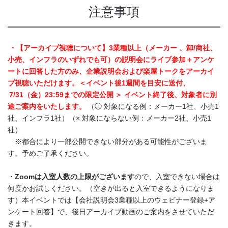
注意事項
・【アーカイブ視聴について】3業種以上（メーカー 、卸/商社、
小売、インフラのいずれでも可）の説明会にライブ参加＋アンケ
ートに回答した方のみ、企業説明会および楽屋トークをアーカイ
ブ視聴いただけます。＜イベント後1週間を目安に送付、
7/31（金）23:59までの限定公開
＞ イベント終了後、対象者に別
途ご案内をいたします。
（◯ 対象になる例：メーカー1社、小売1
社、インフラ1社）（× 対象にならない例：メーカー2社、小売1
社）
※都合により一部公開できない部分がある可能性がございま
す。予めご了承ください。
・
Zoomは入室人数の上限がございます
ので、入室できない場合は
何度かお試しください。（空きが出ると入室できるようになりま
す）本イベントでは【会社説明会3業種以上のウェビナー登録+ア
ンケート回答】で、後日アーカイブ動画のご案内をさせていただ
きます。