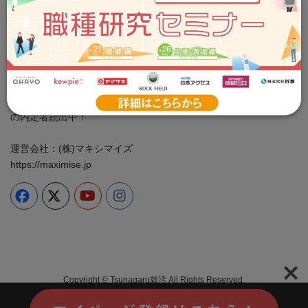
Tsunagaru就活事務局
お問い合わせ：info@tsunashu.com
プライバシーポリシー
cookie ポリシー
＼食品企業に特化した専門性の高い情報をお届け／ 就活イベン
ト、業界・企業研究、ES対策は全部つな就で！ 大手食品メーカー
の内定者続出中！
運営会社：(株)マキシマイズ
https://maximise.jp
Copyright © Tsunagaru就活 All Rights Reserved.
Powered by
WordPress
with
Lightning Theme
&
VK All in One