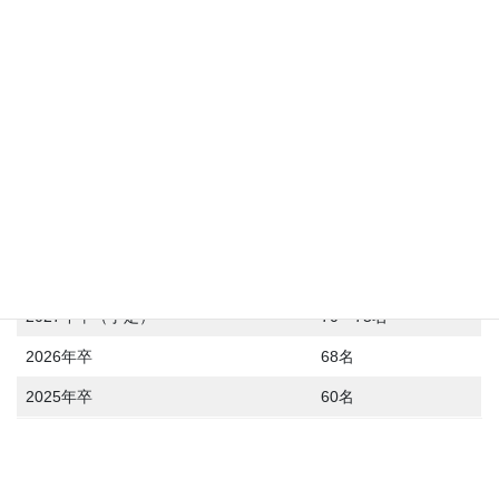
採用データ
採用者数
2027年卒（予定）
70～75名
2026年卒
68名
2025年卒
60名