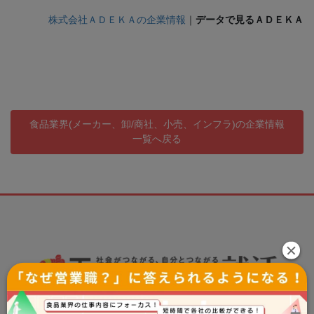
株式会社ＡＤＥＫＡの企業情報
｜
データで見るＡＤＥＫＡ
食品業界(メーカー、卸/商社、小売、インフラ)の企業情報
一覧へ戻る