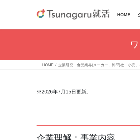
コ
ナ
ン
ビ
HOME
テ
ゲ
ン
ー
ツ
シ
へ
ョ
ワ
ス
ン
キ
に
ッ
移
HOME
企業研究：食品業界(メーカー、卸/商社、小売、
プ
動
※2026年7月15日更新。
企業理解：事業内容