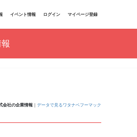
報
イベント情報
ログイン
マイページ登録
情報
式会社の企業情報
｜
データで見るワタナベフーマック