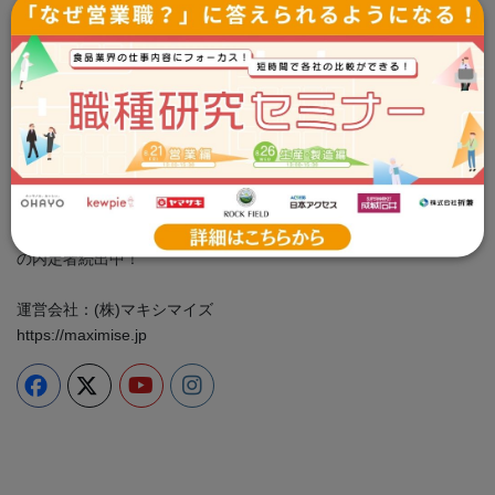
Tsunagaru就活事務局
お問い合わせ：info@tsunashu.com
プライバシーポリシー
cookie ポリシー
＼食品企業に特化した専門性の高い情報をお届け／ 就活イベン
ト、業界・企業研究、ES対策は全部つな就で！ 大手食品メーカー
の内定者続出中！
運営会社：(株)マキシマイズ
https://maximise.jp