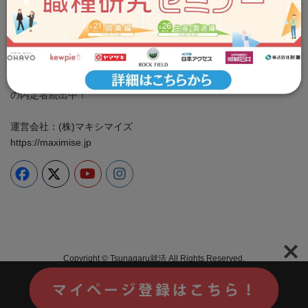
Tsunagaru就活事務局
お問い合わせ：info@tsunashu.com
プライバシーポリシー
cookie ポリシー
＼食品企業に特化した専門性の高い情報をお届け／ 就活イベン
ト、業界・企業研究、ES対策は全部つな就で！ 大手食品メーカー
の内定者続出中！
運営会社：(株)マキシマイズ
https://maximise.jp
Copyright © Tsunagaru就活 All Rights Reserved.
Powered by
WordPress
with
Lightning Theme
&
VK All in One
Expansion Unit