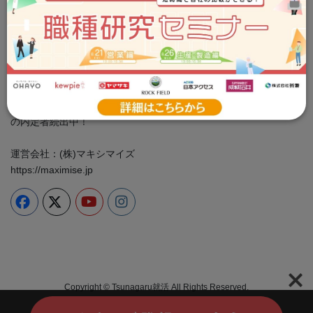
Tsunagaru就活事務局
お問い合わせ：info@tsunashu.com
プライバシーポリシー
cookie ポリシー
＼食品企業に特化した専門性の高い情報をお届け／ 就活イベン
ト、業界・企業研究、ES対策は全部つな就で！ 大手食品メーカー
の内定者続出中！
運営会社：(株)マキシマイズ
https://maximise.jp
Copyright © Tsunagaru就活 All Rights Reserved.
Powered by
WordPress
with
Lightning Theme
&
VK All in One