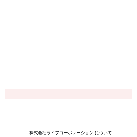
土
正直、ほとんどありません。
入社したら
カレンダー通りの休みは取りづらくなる
だろうというのも、それほどでもなく、
M.S さん
また逆に平日の方が旅費やホテル代が安
くなるなど、良いギャップもありまし
た。良いギャップで言えば、自分のこれ
までの経歴を見ても、
様々なことに挑戦
できる会社
だな、というのもありまし
た。
株式会社ライフコーポレーション について