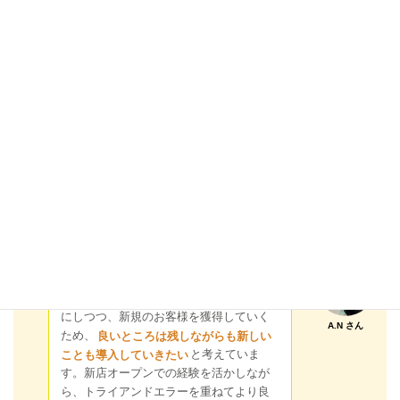
す。
テーマ
将来
これから挑戦していきたいことを教えて
ください。
太陽
現在所属の店舗が近々
リニューアルオー
プンする予定
です。既存のお客様を大切
にしつつ、新規のお客様を獲得していく
A.N さん
ため、
良いところは残しながらも新しい
ことも導入していきたい
と考えていま
す。新店オープンでの経験を活かしなが
ら、トライアンドエラーを重ねてより良