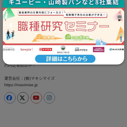
Tsunagaru就活事務局
お問い合わせ：info@tsunashu.com
プライバシーポリシー
cookie ポリシー
＼食品企業に特化した専門性の高い情報をお届け／ 就活イベン
ト、業界・企業研究、ES対策は全部つな就で！ 大手食品メーカー
の内定者続出中！
運営会社：(株)マキシマイズ
https://maximise.jp