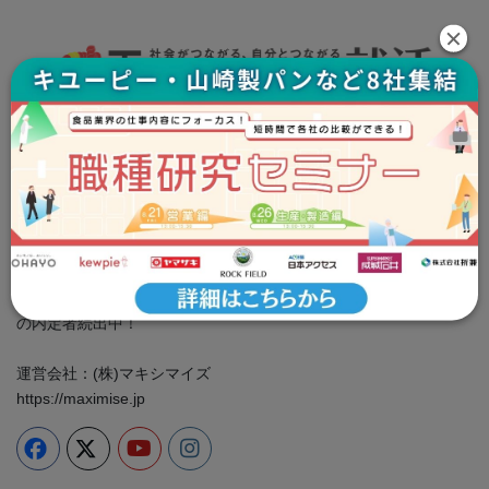
Tsunagaru就活事務局
お問い合わせ：info@tsunashu.com
プライバシーポリシー
cookie ポリシー
＼食品企業に特化した専門性の高い情報をお届け／ 就活イベン
ト、業界・企業研究、ES対策は全部つな就で！ 大手食品メーカー
の内定者続出中！
運営会社：(株)マキシマイズ
https://maximise.jp